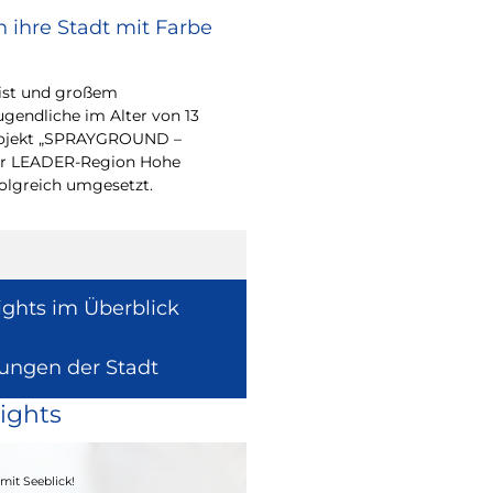
 ihre Stadt mit Farbe
Bürgerpreis Ehre
gesucht
eist und großem
Auch in diesem Jahr m
endliche im Alter von 13
wieder einen oder me
-Projekt „SPRAYGROUND –
für ihr herausragend
 der LEADER-Region Hohe
auszeichnen.
folgreich umgesetzt.
ights im Überblick
lungen der Stadt
ights
04. - 06.09.2026
mit Seeblick!
Heimatfest