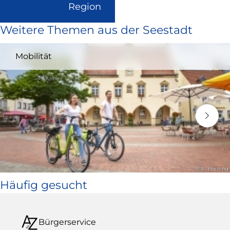
(Link
Region
ist
Weitere Themen aus der Seestadt
extern
und
Mobilität
öffnet
in
neuem
Fenster)
© P. Foelting
Häufig gesucht
Bürgerservice