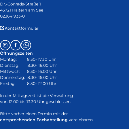
Dr.-Conrads-Straße 1
45721 Haltern am See
02364 933-0
(Link
Kontaktformular
ist
extern
Follow
Instagram
Facebook
Whatsapp
und
us
öffnet
Öffnungszeiten
on:
in
Montag: 8.30- 17.30 Uhr
neuem
Dienstag: 8.30- 16.00 Uhr
Fenster)
Mittwoch: 8.30- 16.00 Uhr
Donnerstag: 8.30- 16.00 Uhr
Freitag: 8.30- 12.00 Uhr
In der Mittagszeit ist die Verwaltung
von 12.00 bis 13.30 Uhr geschlossen.
Bitte vorher einen Termin mit der
entsprechenden Fachabteilung
vereinbaren.