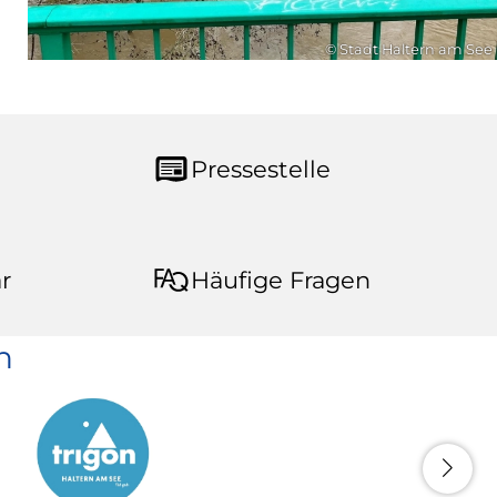
© Stadt Haltern am See
Pressestelle
r
Häufige Fragen
n