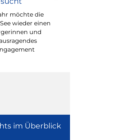
esucht
RATHAUS
Blindgänger 
ahr möchte die
 See wieder einen
entschärft –
rgerinnen und
freigegeben
rausragendes
Engagement
Die Fliegerbom
Weltkrieg in der
ist inzwischen e
worden.
hts im Überblick