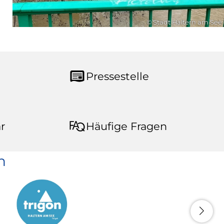
© Stadt Haltern am See
Pressestelle
r
Häufige Fragen
n