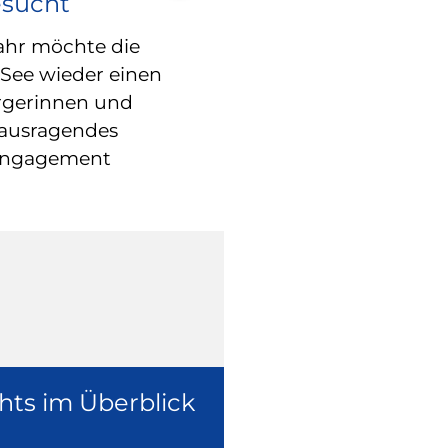
esucht
RATHAUS
Blindgänger 
ahr möchte die
 See wieder einen
entschärft –
rgerinnen und
freigegeben
rausragendes
Engagement
Die Fliegerbom
Weltkrieg in der
ist inzwischen e
worden.
hts im Überblick