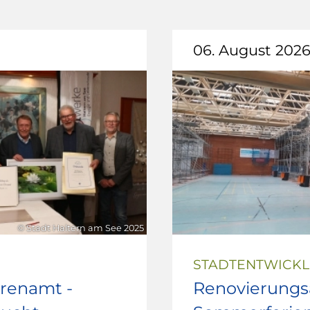
06. August 202
© Stadt Haltern am See 2025
STADTENTWICK
hrenamt -
Renovierungsa