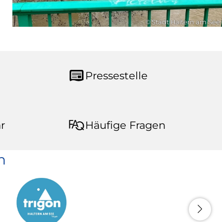
© Stadt Haltern am See
Pressestelle
r
Häufige Fragen
n