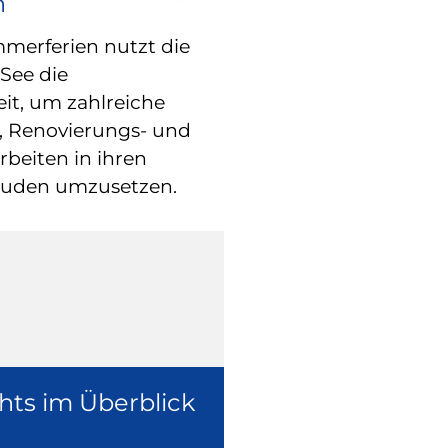
n
RATHAUS
Blindgänger 
erferien nutzt die
See die
entschärft –
eit, um zahlreiche
freigegeben
, Renovierungs- und
beiten in ihren
Die Fliegerbom
äuden umzusetzen.
Weltkrieg in der
ist inzwischen e
worden.
hts im Überblick