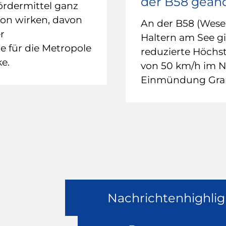
der B58 geän
ördermittel ganz
ion wirken, davon
An der B58 (Wesel
r
Haltern am See gil
 für die Metropole
reduzierte Höchs
e.
von 50 km/h im N
Einmündung Gran
Nachrichtenhighlig