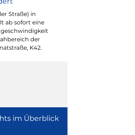
dert
KLIMA & UMWE
metropolrad
er Straße) in
t ab sofort eine
die Seestadt
tgeschwindigkeit
Das Fahrradverl
ahbereich der
August 2026 vor
atstraße, K42.
Bereits vor dem 
Interessierte i
Fotowettbewerb
hts im Überblick