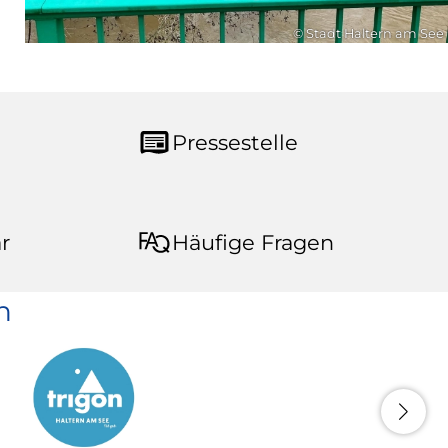
© Stadt Haltern am See
Pressestelle
r
Häufige Fragen
n