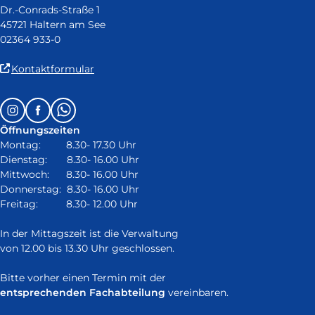
Dr.-Conrads-Straße 1
45721 Haltern am See
02364 933-0
(Link
Kontaktformular
ist
extern
Follow
Instagram
Facebook
Whatsapp
und
us
öffnet
Öffnungszeiten
on:
in
Montag: 8.30- 17.30 Uhr
neuem
Dienstag: 8.30- 16.00 Uhr
Fenster)
Mittwoch: 8.30- 16.00 Uhr
Donnerstag: 8.30- 16.00 Uhr
Freitag: 8.30- 12.00 Uhr
In der Mittagszeit ist die Verwaltung
von 12.00 bis 13.30 Uhr geschlossen.
Bitte vorher einen Termin mit der
entsprechenden Fachabteilung
vereinbaren.