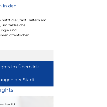
n in den
Bürgerpreis Ehre
gesucht
nutzt die Stadt Haltern am
Auch in diesem Jahr m
t, um zahlreiche
wieder einen oder me
rungs- und
für ihr herausragend
ihren öffentlichen
auszeichnen.
ights im Überblick
lungen der Stadt
ights
04. - 06.09.2026
mit Seeblick!
Heimatfest