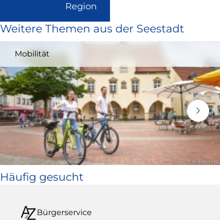
(Link
Region
ist
Weitere Themen aus der Seestadt
extern
und
Mobilität
öffnet
in
neuem
Fenster)
© P. Foelting
Häufig gesucht
Bürgerservice