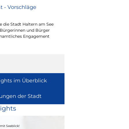
 - Vorschläge
Renovierungsarbe
Sommerferien
 die Stadt Haltern am See
Während der Sommerfe
 Bürgerinnen und Bürger
See die unterrichtsfrei
renamtliches Engagement
Modernisierungs-, Re
Instandhaltungsarbeite
Gebäuden umzusetzen
ights im Überblick
lungen der Stadt
ights
04. - 06.09.2026
mit Seeblick!
Heimatfest