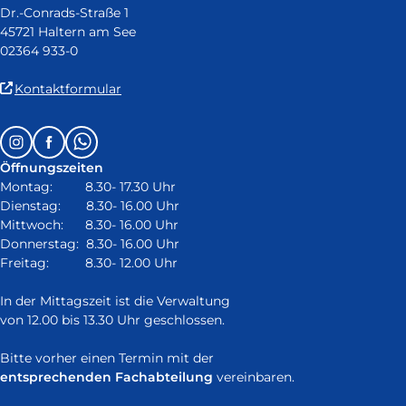
Dr.-Conrads-Straße 1
45721 Haltern am See
02364 933-0
(Link
Kontaktformular
ist
extern
Follow
Instagram
Facebook
Whatsapp
und
us
öffnet
Öffnungszeiten
on:
in
Montag: 8.30- 17.30 Uhr
neuem
Dienstag: 8.30- 16.00 Uhr
Fenster)
Mittwoch: 8.30- 16.00 Uhr
Donnerstag: 8.30- 16.00 Uhr
Freitag: 8.30- 12.00 Uhr
In der Mittagszeit ist die Verwaltung
von 12.00 bis 13.30 Uhr geschlossen.
Bitte vorher einen Termin mit der
entsprechenden Fachabteilung
vereinbaren.