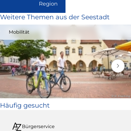
(Link
Region
ist
Weitere Themen aus der Seestadt
extern
und
Mobilität
öffnet
in
neuem
Fenster)
© P. Foelting
Häufig gesucht
Bürgerservice