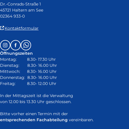
Dr.-Conrads-Straße 1
45721 Haltern am See
02364 933-0
(Link
Kontaktformular
ist
extern
Follow
Instagram
Facebook
Whatsapp
und
us
öffnet
Öffnungszeiten
on:
in
Montag: 8.30- 17.30 Uhr
neuem
Dienstag: 8.30- 16.00 Uhr
Fenster)
Mittwoch: 8.30- 16.00 Uhr
Donnerstag: 8.30- 16.00 Uhr
Freitag: 8.30- 12.00 Uhr
In der Mittagszeit ist die Verwaltung
von 12.00 bis 13.30 Uhr geschlossen.
Bitte vorher einen Termin mit der
entsprechenden Fachabteilung
vereinbaren.