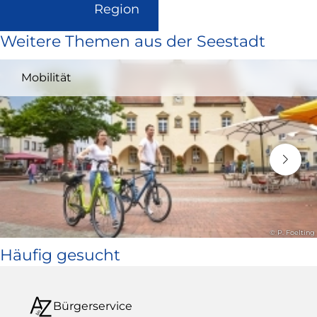
(Link
Region
ist
Weitere Themen aus der Seestadt
extern
und
Mobilität
öffnet
in
neuem
Fenster)
© P. Foelting
Häufig gesucht
Bürgerservice