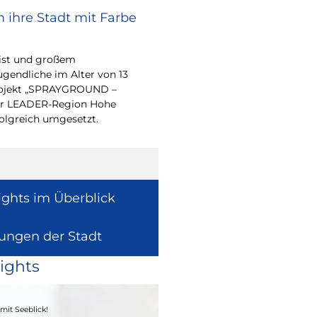
 ihre Stadt mit Farbe
Renovierungsarbe
Sommerferien
eist und großem
Während der Sommerfe
endliche im Alter von 13
See die unterrichtsfrei
-Projekt „SPRAYGROUND –
Modernisierungs-, Re
 der LEADER-Region Hohe
Instandhaltungsarbeite
folgreich umgesetzt.
Gebäuden umzusetzen
ights im Überblick
lungen der Stadt
ights
04. - 06.09.2026
mit Seeblick!
Heimatfest