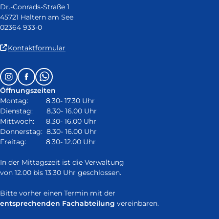
Dr.-Conrads-Straße 1
45721 Haltern am See
02364 933-0
(Link
Kontaktformular
ist
extern
Follow
Instagram
Facebook
Whatsapp
und
us
öffnet
Öffnungszeiten
on:
in
Montag: 8.30- 17.30 Uhr
neuem
Dienstag: 8.30- 16.00 Uhr
Fenster)
Mittwoch: 8.30- 16.00 Uhr
Donnerstag: 8.30- 16.00 Uhr
Freitag: 8.30- 12.00 Uhr
In der Mittagszeit ist die Verwaltung
von 12.00 bis 13.30 Uhr geschlossen.
Bitte vorher einen Termin mit der
entsprechenden Fachabteilung
vereinbaren.