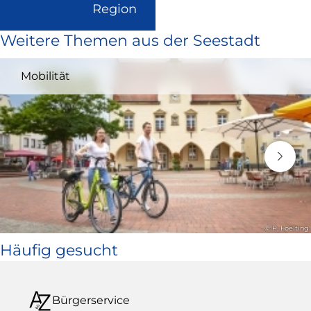
(Link
Region
ist
Weitere Themen aus der Seestadt
extern
und
Mobilität
öffnet
in
neuem
Fenster)
© P. Foelting
Häufig gesucht
Bürgerservice