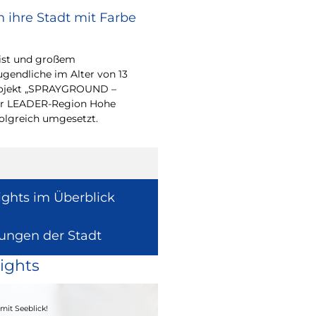
 ihre Stadt mit Farbe
Bürgerpreis Ehre
gesucht
eist und großem
Auch in diesem Jahr m
endliche im Alter von 13
wieder einen oder me
-Projekt „SPRAYGROUND –
für ihr herausragend
 der LEADER-Region Hohe
auszeichnen.
folgreich umgesetzt.
ights im Überblick
lungen der Stadt
ights
04. - 06.09.2026
mit Seeblick!
Heimatfest