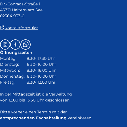
Dr.-Conrads-Straße 1
45721 Haltern am See
02364 933-0
(Link
Kontaktformular
ist
extern
Follow
Instagram
Facebook
Whatsapp
und
us
öffnet
Öffnungszeiten
on:
in
Montag: 8.30- 17.30 Uhr
neuem
Dienstag: 8.30- 16.00 Uhr
Fenster)
Mittwoch: 8.30- 16.00 Uhr
Donnerstag: 8.30- 16.00 Uhr
Freitag: 8.30- 12.00 Uhr
In der Mittagszeit ist die Verwaltung
von 12.00 bis 13.30 Uhr geschlossen.
Bitte vorher einen Termin mit der
entsprechenden Fachabteilung
vereinbaren.