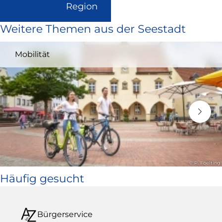
(Link
Region
ist
Weitere Themen aus der Seestadt
extern
und
Mobilität
öffnet
in
neuem
Fenster)
© P. Foelting
Häufig gesucht
Bürgerservice