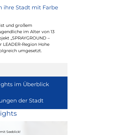
 ihre Stadt mit Farbe
Renovierungsarbe
Sommerferien
eist und großem
Während der Sommerfe
endliche im Alter von 13
See die unterrichtsfrei
-Projekt „SPRAYGROUND –
Modernisierungs-, Re
 der LEADER-Region Hohe
Instandhaltungsarbeite
folgreich umgesetzt.
Gebäuden umzusetzen
ights im Überblick
lungen der Stadt
ights
04. - 06.09.2026
mit Seeblick!
Heimatfest