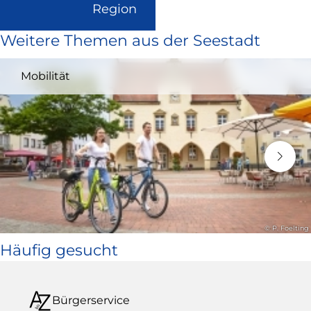
(Link
Region
ist
Weitere Themen aus der Seestadt
extern
und
Mobilität
öffnet
in
neuem
Fenster)
© P. Foelting
Häufig gesucht
Bürgerservice