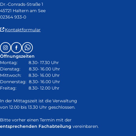
Dr.-Conrads-Straße 1
45721 Haltern am See
02364 933-0
(Link
Kontaktformular
ist
extern
Follow
Instagram
Facebook
Whatsapp
und
us
öffnet
Öffnungszeiten
on:
in
Montag: 8.30- 17.30 Uhr
neuem
Dienstag: 8.30- 16.00 Uhr
Fenster)
Mittwoch: 8.30- 16.00 Uhr
Donnerstag: 8.30- 16.00 Uhr
Freitag: 8.30- 12.00 Uhr
In der Mittagszeit ist die Verwaltung
von 12.00 bis 13.30 Uhr geschlossen.
Bitte vorher einen Termin mit der
entsprechenden Fachabteilung
vereinbaren.