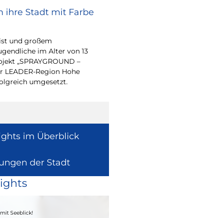
 ihre Stadt mit Farbe
Bürgerpreis Ehre
gesucht
eist und großem
Auch in diesem Jahr m
endliche im Alter von 13
wieder einen oder me
-Projekt „SPRAYGROUND –
für ihr herausragend
 der LEADER-Region Hohe
auszeichnen.
folgreich umgesetzt.
ights im Überblick
lungen der Stadt
ights
04. - 06.09.2026
mit Seeblick!
Heimatfest