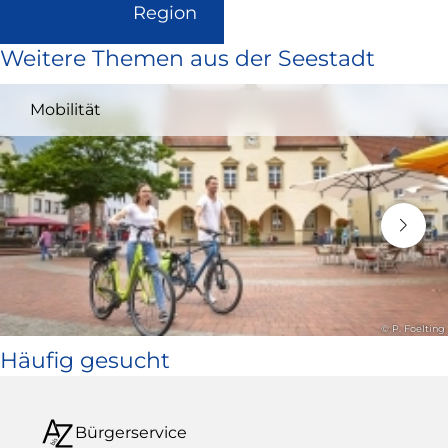
(Link
Region
ist
Weitere Themen aus der Seestadt
extern
und
Mobilität
öffnet
in
neuem
Fenster)
© P. Foelting
Häufig gesucht
Bürgerservice