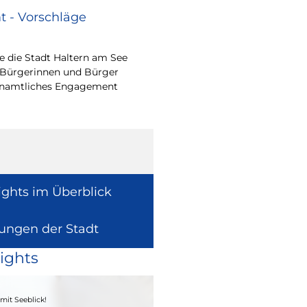
 - Vorschläge
Renovierungsarbe
Sommerferien
 die Stadt Haltern am See
Während der Sommerfe
 Bürgerinnen und Bürger
See die unterrichtsfrei
renamtliches Engagement
Modernisierungs-, Re
Instandhaltungsarbeite
Gebäuden umzusetzen
ights im Überblick
lungen der Stadt
ights
04. - 06.09.2026
mit Seeblick!
Heimatfest