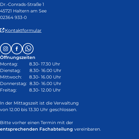
Dr.-Conrads-Straße 1
45721 Haltern am See
02364 933-0
(Link
Kontaktformular
ist
extern
Follow
Instagram
Facebook
Whatsapp
und
us
öffnet
Öffnungszeiten
on:
in
Montag: 8.30- 17.30 Uhr
neuem
Dienstag: 8.30- 16.00 Uhr
Fenster)
Mittwoch: 8.30- 16.00 Uhr
Donnerstag: 8.30- 16.00 Uhr
Freitag: 8.30- 12.00 Uhr
In der Mittagszeit ist die Verwaltung
von 12.00 bis 13.30 Uhr geschlossen.
Bitte vorher einen Termin mit der
entsprechenden Fachabteilung
vereinbaren.