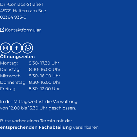
Dr.-Conrads-Straße 1
45721 Haltern am See
02364 933-0
(Link
Kontaktformular
ist
extern
Follow
Instagram
Facebook
Whatsapp
und
us
öffnet
Öffnungszeiten
on:
in
Montag: 8.30- 17.30 Uhr
neuem
Dienstag: 8.30- 16.00 Uhr
Fenster)
Mittwoch: 8.30- 16.00 Uhr
Donnerstag: 8.30- 16.00 Uhr
Freitag: 8.30- 12.00 Uhr
In der Mittagszeit ist die Verwaltung
von 12.00 bis 13.30 Uhr geschlossen.
Bitte vorher einen Termin mit der
entsprechenden Fachabteilung
vereinbaren.