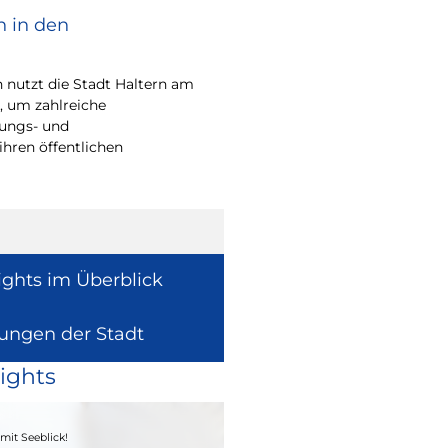
n in den
Bürgerpreis Ehre
gesucht
nutzt die Stadt Haltern am
Auch in diesem Jahr m
t, um zahlreiche
wieder einen oder me
rungs- und
für ihr herausragend
ihren öffentlichen
auszeichnen.
ights im Überblick
lungen der Stadt
ights
04. - 06.09.2026
mit Seeblick!
Heimatfest