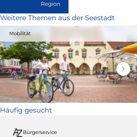
(Link
Region
ist
Weitere Themen aus der Seestadt
extern
und
Mobilität
öffnet
in
neuem
Fenster)
© P. Foelting
Häufig gesucht
Bürgerservice