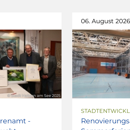
06. August 202
© Stadt Haltern am See 2025
STADTENTWICK
hrenamt -
Renovierungsa