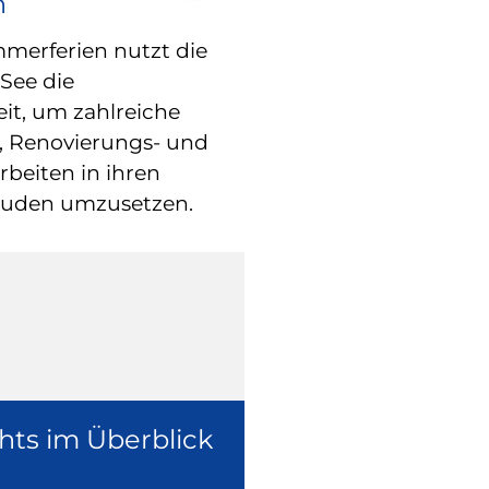
n
RATHAUS
Blindgänger 
erferien nutzt die
See die
entschärft –
eit, um zahlreiche
freigegeben
, Renovierungs- und
beiten in ihren
Die Fliegerbom
äuden umzusetzen.
Weltkrieg in der
ist inzwischen e
worden.
hts im Überblick