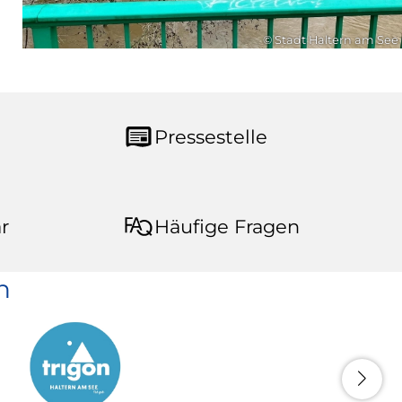
© Stadt Haltern am See
Pressestelle
r
Häufige Fragen
n