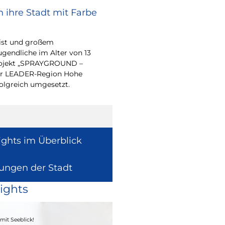
 ihre Stadt mit Farbe
Bürgerpreis Ehre
gesucht
eist und großem
Auch in diesem Jahr m
endliche im Alter von 13
wieder einen oder me
-Projekt „SPRAYGROUND –
für ihr herausragend
 der LEADER-Region Hohe
auszeichnen.
folgreich umgesetzt.
ights im Überblick
lungen der Stadt
ights
04. - 06.09.2026
mit Seeblick!
Heimatfest