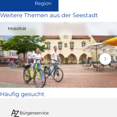
(Link
Region
ist
Weitere Themen aus der Seestadt
extern
und
Mobilität
öffnet
in
neuem
Fenster)
© P. Foelting
Häufig gesucht
Bürgerservice