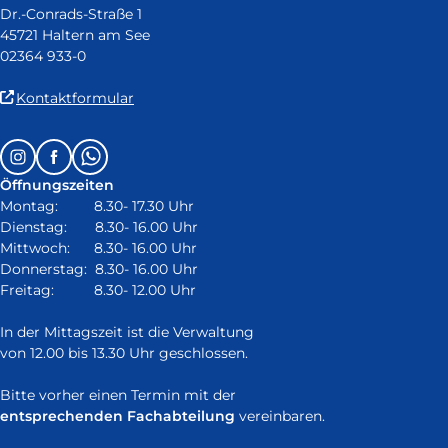
Dr.-Conrads-Straße 1
45721 Haltern am See
02364 933-0
(Link
Kontaktformular
ist
extern
Follow
Instagram
Facebook
Whatsapp
und
us
öffnet
Öffnungszeiten
on:
in
Montag: 8.30- 17.30 Uhr
neuem
Dienstag: 8.30- 16.00 Uhr
Fenster)
Mittwoch: 8.30- 16.00 Uhr
Donnerstag: 8.30- 16.00 Uhr
Freitag: 8.30- 12.00 Uhr
In der Mittagszeit ist die Verwaltung
von 12.00 bis 13.30 Uhr geschlossen.
Bitte vorher einen Termin mit der
entsprechenden Fachabteilung
vereinbaren.