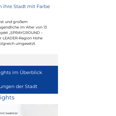
 ihre Stadt mit Farbe
Renovierungsarbe
Sommerferien
eist und großem
Während der Sommerfe
endliche im Alter von 13
See die unterrichtsfrei
-Projekt „SPRAYGROUND –
Modernisierungs-, Re
 der LEADER-Region Hohe
Instandhaltungsarbeite
folgreich umgesetzt.
Gebäuden umzusetzen
ights im Überblick
lungen der Stadt
ights
04. - 06.09.2026
mit Seeblick!
Heimatfest