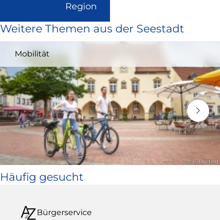
(Link
Region
ist
Weitere Themen aus der Seestadt
extern
und
Mobilität
öffnet
in
neuem
Fenster)
© P. Foelting
Häufig gesucht
Bürgerservice