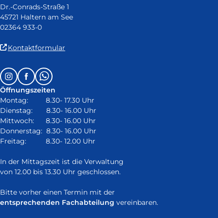
Dr.-Conrads-Straße 1
45721 Haltern am See
02364 933-0
(Link
Kontaktformular
ist
extern
Follow
Instagram
Facebook
Whatsapp
und
us
öffnet
Öffnungszeiten
on:
in
Montag: 8.30- 17.30 Uhr
neuem
Dienstag: 8.30- 16.00 Uhr
Fenster)
Mittwoch: 8.30- 16.00 Uhr
Donnerstag: 8.30- 16.00 Uhr
Freitag: 8.30- 12.00 Uhr
In der Mittagszeit ist die Verwaltung
von 12.00 bis 13.30 Uhr geschlossen.
Bitte vorher einen Termin mit der
entsprechenden Fachabteilung
vereinbaren.