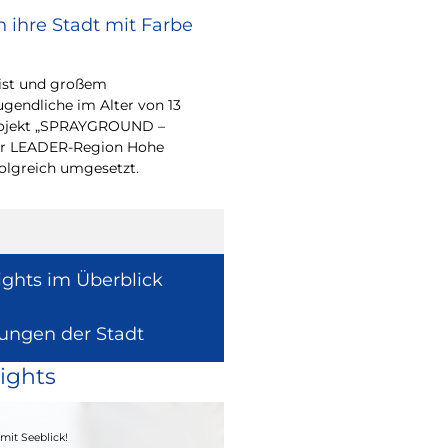
 ihre Stadt mit Farbe
Bürgerpreis Ehre
gesucht
eist und großem
Auch in diesem Jahr m
endliche im Alter von 13
wieder einen oder me
-Projekt „SPRAYGROUND –
für ihr herausragend
 der LEADER-Region Hohe
auszeichnen.
folgreich umgesetzt.
ights im Überblick
lungen der Stadt
ights
04. - 06.09.2026
mit Seeblick!
Heimatfest