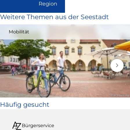
(Link
Region
ist
Weitere Themen aus der Seestadt
extern
und
Mobilität
öffnet
in
neuem
Fenster)
© P. Foelting
Häufig gesucht
Bürgerservice