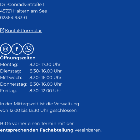
Dr.-Conrads-Straße 1
45721 Haltern am See
02364 933-0
(Link
Kontaktformular
ist
extern
Follow
Instagram
Facebook
Whatsapp
und
us
öffnet
Öffnungszeiten
on:
in
Montag: 8.30- 17.30 Uhr
neuem
Dienstag: 8.30- 16.00 Uhr
Fenster)
Mittwoch: 8.30- 16.00 Uhr
Donnerstag: 8.30- 16.00 Uhr
Freitag: 8.30- 12.00 Uhr
In der Mittagszeit ist die Verwaltung
von 12.00 bis 13.30 Uhr geschlossen.
Bitte vorher einen Termin mit der
entsprechenden Fachabteilung
vereinbaren.